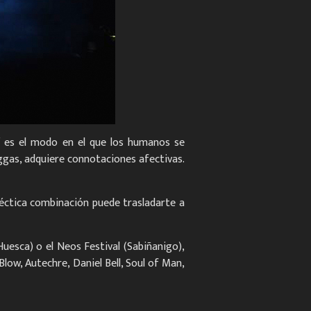
” es el modo en el que los humanos se
ggas, adquiere connotaciones afectivas.
léctica combinación puede trasladarte a
Huesca) o el Neos Festival (Sabiñanigo),
 Blow, Autechre, Daniel Bell, Soul of Man,