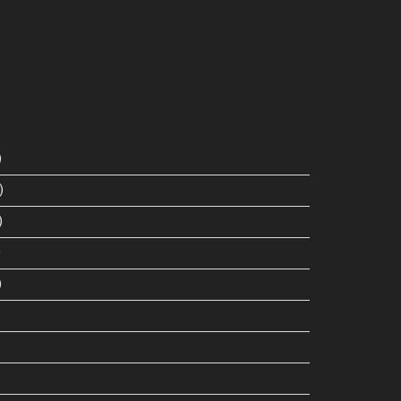
)
)
)
)
)