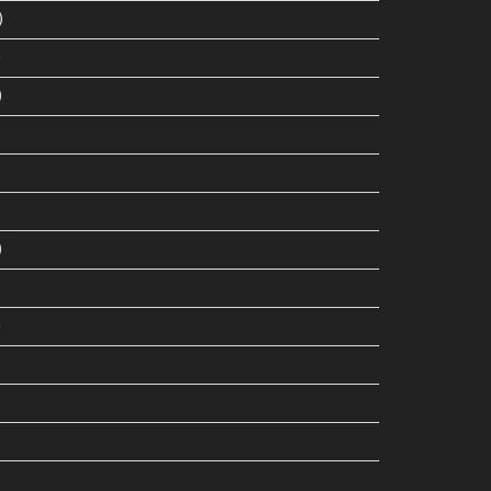
)
)
)
)
)