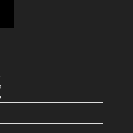
)
)
)
)
)