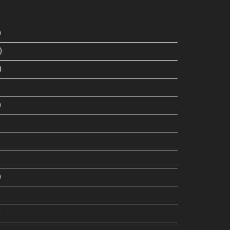
)
)
)
)
)
)
)