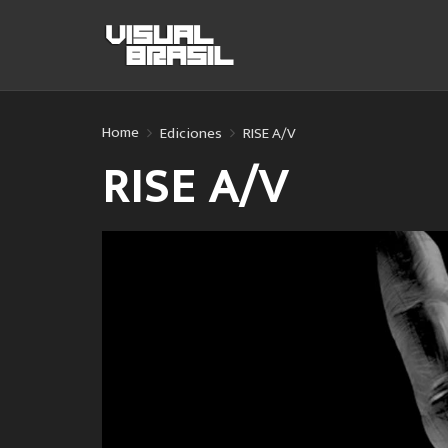
Home
Ediciones
RISE A/V
RISE A/V